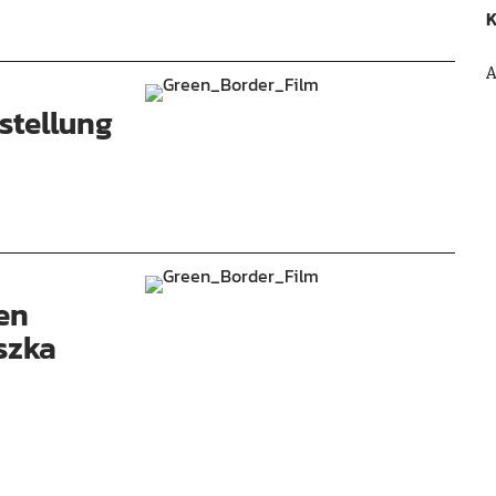
K
A
stellung
en
szka