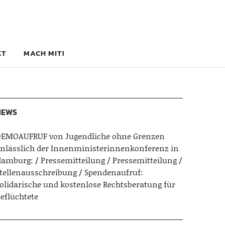
.
KT
MACH MIT!
NEWS
EMOAUFRUF von Jugendliche ohne Grenzen
nlässlich der Innenministerinnenkonferenz in
Hamburg:
Pressemitteilung
Pressemitteilung
tellenausschreibung
Spendenaufruf:
olidarische und kostenlose Rechtsberatung für
eflüchtete