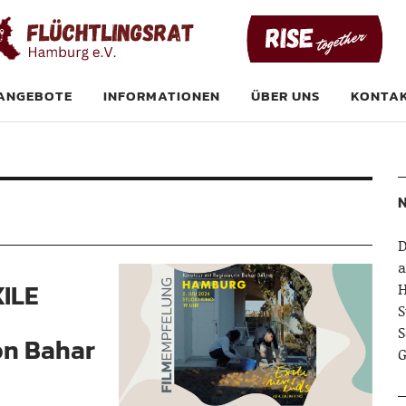
at Hamburg e. V
ANGEBOTE
INFORMATIONEN
ÜBER UNS
KONTA
D
a
XILE
S
S
on Bahar
G