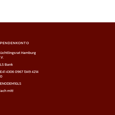
SPENDENKONTO
lüchtlingsrat Hamburg
.V.
LS Bank
E41 4306 0967 1349 4214
0
ENODEM1GLS
ach mit!